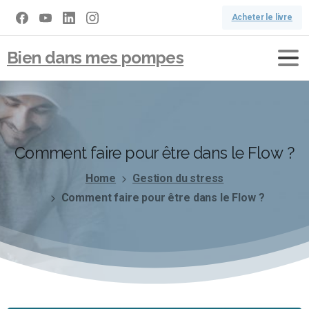
Acheter le livre
Bien dans mes pompes
Comment
faire
pour
être
dans
le
Flow
?
Home
Gestion du stress
Comment faire pour être dans le Flow ?